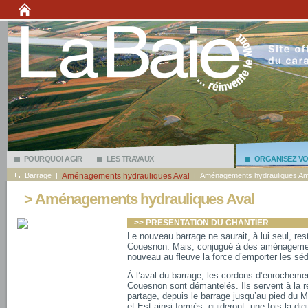
POURQUOI AGIR
LES TRAVAUX
ORGANISEZ VOT
Barrage
|
Aménagements hydrauliques Aval
|
Aménagements hydrauliques A
> Aménagements hydrauliques Aval
>> PRESENTATION DU CHANTIER
Le nouveau barrage ne saurait, à lui seul, res
Couesnon. Mais, conjugué à des aménagement
nouveau au fleuve la force d’emporter les sé
À l’aval du barrage, les cordons d’enrochemen
Couesnon sont démantelés. Ils servent à la ré
partage, depuis le barrage jusqu’au pied du
et Est ainsi formés, guideront, une fois la digu